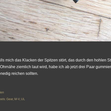
lls mich das Klacken der Spitzen stört, das durch den hohlen S
 Ohrnähe ziemlich laut wird, habe ich ab jetzt drei Paar gummier
nedig reichen sollten.
len
bels:
Gear
M-V
UL