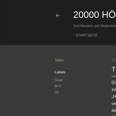
20000 H
Vom Wandern und Weglassen
STARTSEITE
Teilen
17
T
Labels
Gear
Di
M-V
zu
UL
„H
un
di