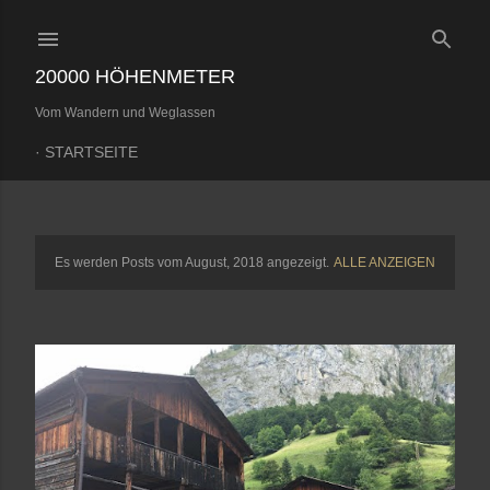
Direkt zum Hauptbereich
20000 HÖHENMETER
Vom Wandern und Weglassen
STARTSEITE
Es werden Posts vom August, 2018 angezeigt.
ALLE ANZEIGEN
P
o
s
t
s