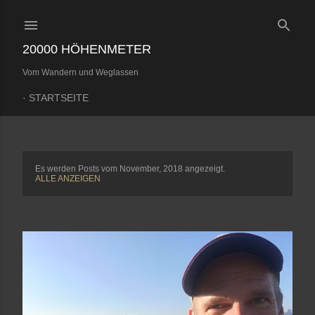
Direkt zum Hauptbereich
20000 HÖHENMETER
Vom Wandern und Weglassen
STARTSEITE
Es werden Posts vom November, 2018 angezeigt.
P
ALLE ANZEIGEN
o
s
t
s